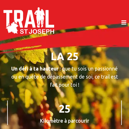
Aller
au
contenu
LA 25
Un défi à ta hauteur
: que tu sois un passionné
ou en quête de dépassement de soi, ce trail est
fait pour toi !
2
25
5
Kilomètre à parcourir
9