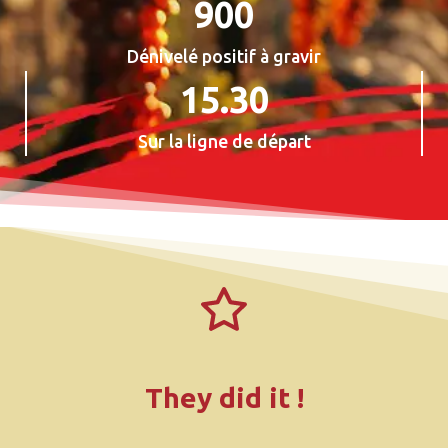
900
0
0
Dénivelé positif à gravir
1
15.30
5
.
Sur la ligne de départ
3
They did it !